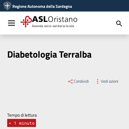
Vai ai contenuti
Regione Autonoma della Sardegna
Vai al menu di navigazione
Vai al footer
ASL
Oristano
Toggle navigation
Azienda socio-sanitaria locale
Diabetologia Terralba
Condividi
Vedi azioni
Tempo di lettura
< 1
minuto