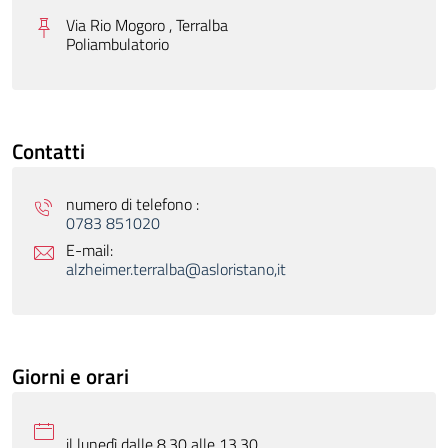
Via Rio Mogoro , Terralba
Poliambulatorio
Contatti
numero di telefono :
0783 851020
E-mail:
alzheimer.terralba@asloristano,it
Giorni e orari
il lunedì dalle 8.30 alle 13.30