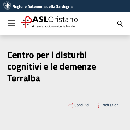
Vai ai contenuti
Regione Autonoma della Sardegna
Vai al menu di navigazione
Vai al footer
ASL
Oristano
Toggle navigation
Azienda socio-sanitaria locale
Centro per i disturbi
cognitivi e le demenze
Terralba
Condividi
Vedi azioni