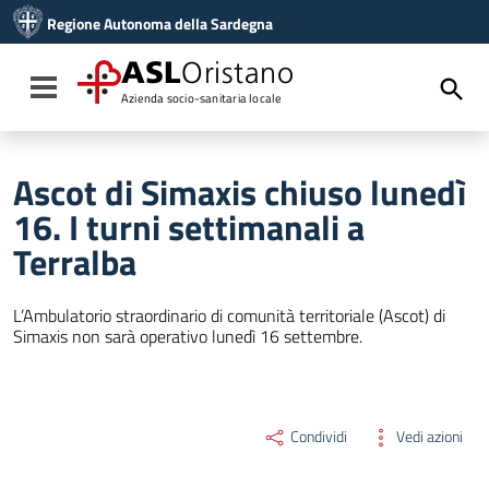
Vai ai contenuti
Regione Autonoma della Sardegna
Vai al menu di navigazione
Vai al footer
ASL
Oristano
Toggle navigation
Azienda socio-sanitaria locale
Ascot di Simaxis chiuso lunedì
16. I turni settimanali a
Terralba
L’Ambulatorio straordinario di comunità territoriale (Ascot) di
Simaxis non sarà operativo lunedì 16 settembre.
Condividi
Vedi azioni