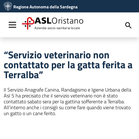
Vai ai contenuti
Regione Autonoma della Sardegna
Vai al menu di navigazione
Vai al footer
ASL
Oristano
Toggle navigation
Azienda socio-sanitaria locale
“Servizio veterinario non
contattato per la gatta ferita a
Terralba”
Il Servizio Anagrafe Canina, Randagismo e Igiene Urbana della
Asl 5 ha precisato che il servizio veterinario non è stato
contattato sabato sera per la gattina sofferente a Terralba.
All’interno anche i consigli su come fare quando viene trovato
un gatto o un cane ferito.