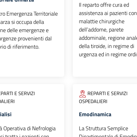
Il reparto offre cura ed
assistenza ai pazienti con
tro Emergenza Territoriale
malattie chirurgiche
larza si occupa della
dell’addome, parete
one delle emergenze e
addominale, regione anal
urgenze provenienti dal
della tiroide, in regime di
orio di riferimento.
urgenza ed in regime ordi
PARTI E SERVIZI
REPARTI E SERVIZI
ALIERI
OSPEDALIERI
alisi
Emodinamica
à Operativa di Nefrologia
La Struttura Semplice
isi tratta i pazienti con
Dipartimentale di Emodi