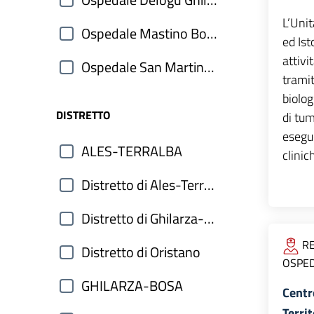
Ospedale Delogu Ghilarza
L’Uni
Ospedale Mastino Bosa
ed Ist
attivi
Ospedale San Martino Oristano
tramit
biolog
DISTRETTO
di tum
esegu
ALES-TERRALBA
clinic
Distretto di Ales-Terralba
Distretto di Ghilarza-Bosa
RE
Distretto di Oristano
OSPED
GHILARZA-BOSA
Centr
Territ