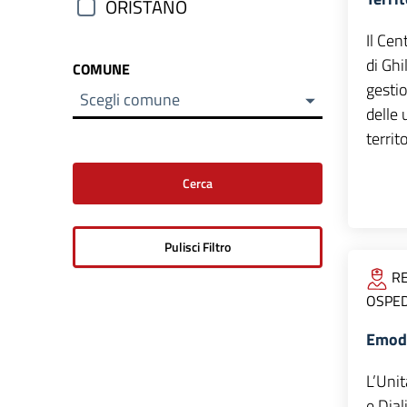
ORISTANO
Il Cen
di Ghi
COMUNE
gesti
Scegli comune
delle 
territ
RE
OSPED
Emodi
L’Unit
e Dial