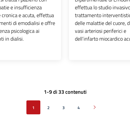
atie e insufficienza
effettua lo studio invasivo 
 cronica e acuta, effettua
trattamento interventisti
menti di emodialisi e offre
delle malattie del cuore, d
enza psicologica ai
vasi arteriosi periferici e
i in dialisi.
dell’infarto miocardico ac
1-9 di 33 contenuti
1
2
3
4
Pagina successiva