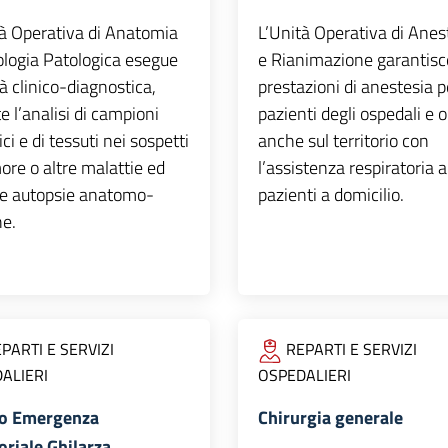
tà Operativa di Anatomia
L’Unità Operativa di Anes
ologia Patologica esegue
e Rianimazione garantisc
tà clinico-diagnostica,
prestazioni di anestesia pe
e l’analisi di campioni
pazienti degli ospedali e 
ici e di tessuti nei sospetti
anche sul territorio con
ore o altre malattie ed
l’assistenza respiratoria a
e autopsie anatomo-
pazienti a domicilio.
he.
PARTI E SERVIZI
REPARTI E SERVIZI
ALIERI
OSPEDALIERI
o Emergenza
Chirurgia generale
oriale Ghilarza