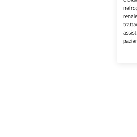
nefrop
renale
tratta
assist
pazient