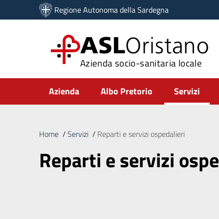
Vai ai contenuti
Regione Autonoma della Sardegna
Vai al menu di navigazione
Vai al footer
ASL
Oristano
Azienda socio-sanitaria locale
Submenu
Azienda
Albo Pretorio
Servizi
Home
/
Servizi
/
Reparti e servizi ospedalieri
Reparti e servizi ospe