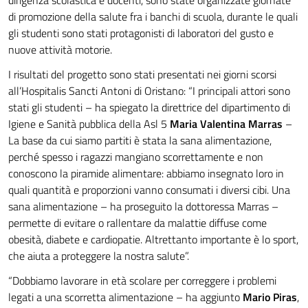
dirigenza scolastica e docenti, sono state organizzate giornate
di promozione della salute fra i banchi di scuola, durante le quali
gli studenti sono stati protagonisti di laboratori del gusto e
nuove attività motorie.
I risultati del progetto sono stati presentati nei giorni scorsi
all’Hospitalis Sancti Antoni di Oristano: “I principali attori sono
stati gli studenti – ha spiegato la direttrice del dipartimento di
Igiene e Sanità pubblica della Asl 5
Maria Valentina Marras
–
La base da cui siamo partiti è stata la sana alimentazione,
perché spesso i ragazzi mangiano scorrettamente e non
conoscono la piramide alimentare: abbiamo insegnato loro in
quali quantità e proporzioni vanno consumati i diversi cibi. Una
sana alimentazione – ha proseguito la dottoressa Marras –
permette di evitare o rallentare da malattie diffuse come
obesità, diabete e cardiopatie. Altrettanto importante è lo sport,
che aiuta a proteggere la nostra salute”.
“Dobbiamo lavorare in età scolare per correggere i problemi
legati a una scorretta alimentazione – ha aggiunto
Mario Piras
,