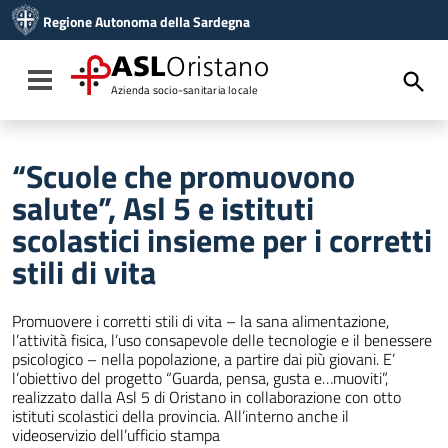
Vai ai contenuti
Regione Autonoma della Sardegna
Vai al menu di navigazione
Vai al footer
ASL
Oristano
Toggle navigation
Azienda socio-sanitaria locale
“Scuole che promuovono
salute”, Asl 5 e istituti
scolastici insieme per i corretti
stili di vita
Promuovere i corretti stili di vita – la sana alimentazione,
l’attività fisica, l’uso consapevole delle tecnologie e il benessere
psicologico – nella popolazione, a partire dai più giovani. E’
l’obiettivo del progetto “Guarda, pensa, gusta e…muoviti”,
realizzato dalla Asl 5 di Oristano in collaborazione con otto
istituti scolastici della provincia. All’interno anche il
videoservizio dell’ufficio stampa