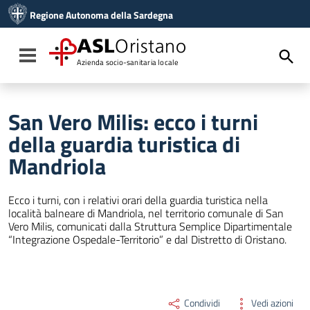
Vai ai contenuti
Regione Autonoma della Sardegna
Vai al menu di navigazione
Vai al footer
ASL
Oristano
Toggle navigation
Azienda socio-sanitaria locale
San Vero Milis: ecco i turni
della guardia turistica di
Mandriola
Ecco i turni, con i relativi orari della guardia turistica nella
località balneare di Mandriola, nel territorio comunale di San
Vero Milis, comunicati dalla Struttura Semplice Dipartimentale
“Integrazione Ospedale-Territorio” e dal Distretto di Oristano.
Condividi
Vedi azioni