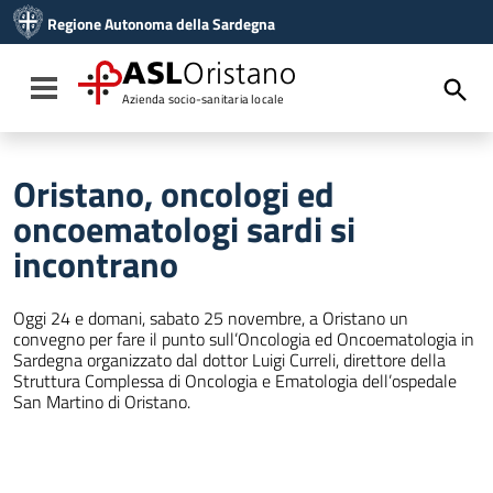
Vai ai contenuti
Regione Autonoma della Sardegna
Vai al menu di navigazione
Vai al footer
ASL
Oristano
Toggle navigation
Azienda socio-sanitaria locale
Oristano, oncologi ed
oncoematologi sardi si
incontrano
Oggi 24 e domani, sabato 25 novembre, a Oristano un
convegno per fare il punto sull’Oncologia ed Oncoematologia in
Sardegna organizzato dal dottor Luigi Curreli, direttore della
Struttura Complessa di Oncologia e Ematologia dell’ospedale
San Martino di Oristano.