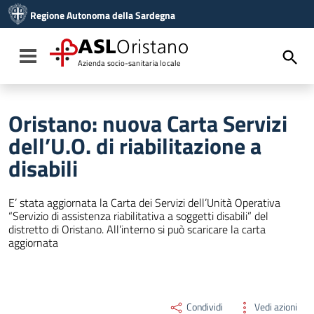
Vai ai contenuti
Regione Autonoma della Sardegna
Vai al menu di navigazione
Vai al footer
ASL
Oristano
Toggle navigation
Azienda socio-sanitaria locale
Oristano: nuova Carta Servizi
dell’U.O. di riabilitazione a
disabili
E’ stata aggiornata la Carta dei Servizi dell’Unità Operativa
“Servizio di assistenza riabilitativa a soggetti disabili” del
distretto di Oristano. All’interno si può scaricare la carta
aggiornata
Condividi
Vedi azioni