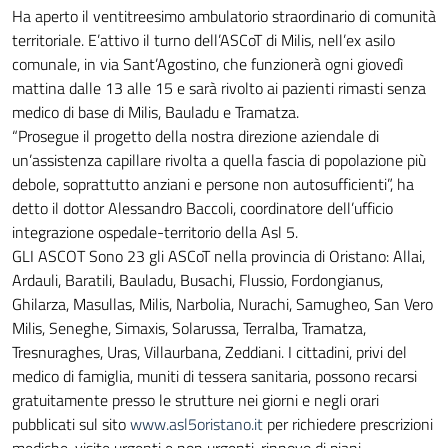
Ha aperto il ventitreesimo ambulatorio straordinario di comunità
territoriale. E’attivo il turno dell’ASCoT di Milis, nell’ex asilo
comunale, in via Sant’Agostino, che funzionerà ogni giovedì
mattina dalle 13 alle 15 e sarà rivolto ai pazienti rimasti senza
medico di base di Milis, Bauladu e Tramatza.
“Prosegue il progetto della nostra direzione aziendale di
un’assistenza capillare rivolta a quella fascia di popolazione più
debole, soprattutto anziani e persone non autosufficienti”, ha
detto il dottor Alessandro Baccoli, coordinatore dell’ufficio
integrazione ospedale-territorio della Asl 5.
GLI ASCOT Sono 23 gli ASCoT nella provincia di Oristano: Allai,
Ardauli, Baratili, Bauladu, Busachi, Flussio, Fordongianus,
Ghilarza, Masullas, Milis, Narbolia, Nurachi, Samugheo, San Vero
Milis, Seneghe, Simaxis, Solarussa, Terralba, Tramatza,
Tresnuraghes, Uras, Villaurbana, Zeddiani. I cittadini, privi del
medico di famiglia, muniti di tessera sanitaria, possono recarsi
gratuitamente presso le strutture nei giorni e negli orari
pubblicati sul sito
www.asl5oristano.it
per richiedere prescrizioni