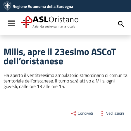
Vai ai contenuti
Regione Autonoma della Sardegna
Vai al menu di navigazione
Vai al footer
ASL
Oristano
Toggle navigation
Azienda socio-sanitaria locale
Milis, apre il 23esimo ASCoT
dell’oristanese
Ha aperto il ventitreesimo ambulatorio straordinario di comunità
territoriale dell’oristanese. Il turno sarà attivo a Milis, ogni
giovedì, dalle ore 13 alle ore 15.
Condividi
Vedi azioni