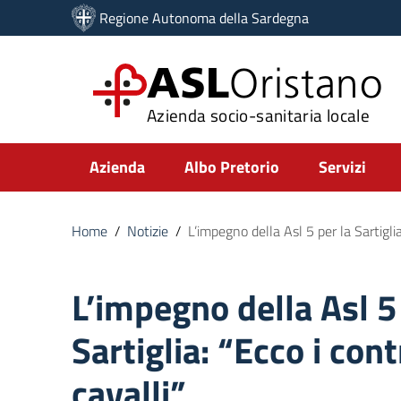
Vai ai contenuti
Regione Autonoma della Sardegna
Vai al menu di navigazione
Vai al footer
ASL
Oristano
Azienda socio-sanitaria locale
Submenu
Azienda
Albo Pretorio
Servizi
Home
/
Notizie
/
L’impegno della Asl 5 per la Sartiglia:
L’impegno della Asl 5
Sartiglia: “Ecco i cont
cavalli”