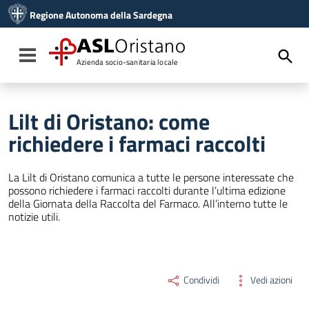
Vai ai contenuti
Regione Autonoma della Sardegna
Vai al menu di navigazione
Vai al footer
ASL
Oristano
Toggle navigation
Azienda socio-sanitaria locale
Lilt di Oristano: come
richiedere i farmaci raccolti
La Lilt di Oristano comunica a tutte le persone interessate che
possono richiedere i farmaci raccolti durante l’ultima edizione
della Giornata della Raccolta del Farmaco. All’interno tutte le
notizie utili.
Condividi
Vedi azioni