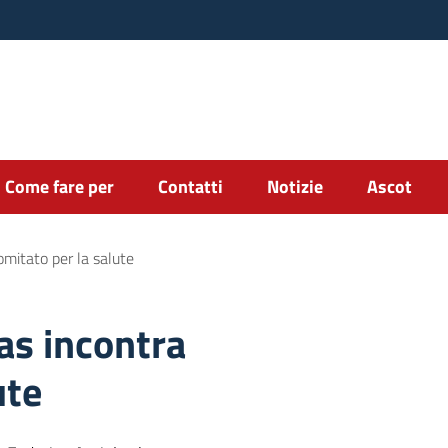
Come fare per
Contatti
Notizie
Ascot
omitato per la salute
as incontra
ute