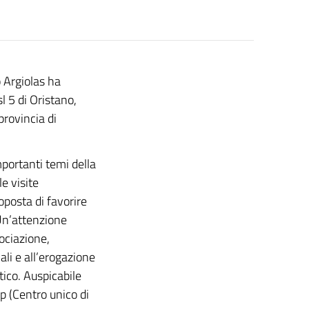
o Argiolas ha
sl 5 di Oristano,
provincia di
mportanti temi della
le visite
oposta di favorire
 Un’attenzione
sociazione,
ali e all’erogazione
tico. Auspicabile
up (Centro unico di