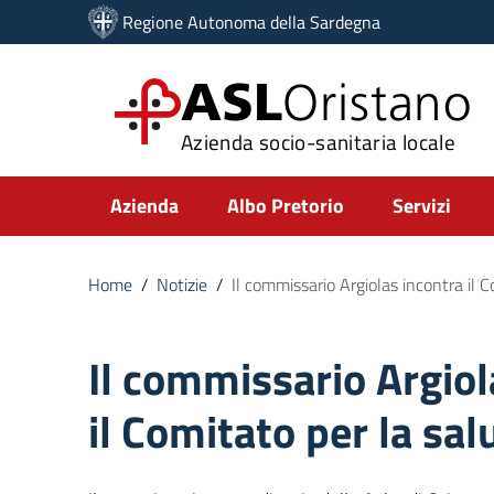
Vai ai contenuti
Regione Autonoma della Sardegna
Vai al menu di navigazione
Vai al footer
ASL
Oristano
Azienda socio-sanitaria locale
Submenu
Azienda
Albo Pretorio
Servizi
Home
/
Notizie
/
Il commissario Argiolas incontra il C
Il commissario Argiol
il Comitato per la sal