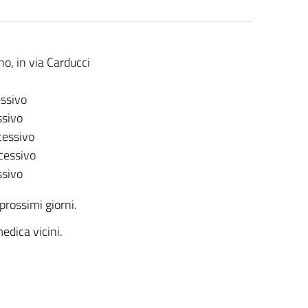
no, in via Carducci
essivo
ssivo
ccessivo
ccessivo
ssivo
prossimi giorni.
medica vicini.