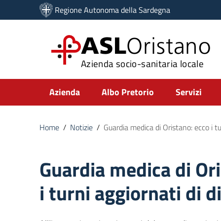
Vai ai contenuti
Regione Autonoma della Sardegna
Vai al menu di navigazione
Vai al footer
ASL
Oristano
Azienda socio-sanitaria locale
Submenu
Azienda
Albo Pretorio
Servizi
Home
/
Notizie
/
Guardia medica di Oristano: ecco i tu
Guardia medica di Ori
i turni aggiornati di 