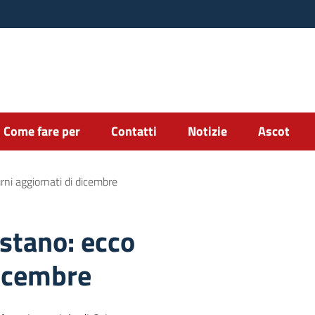
Come fare per
Contatti
Notizie
Ascot
rni aggiornati di dicembre
stano: ecco
dicembre