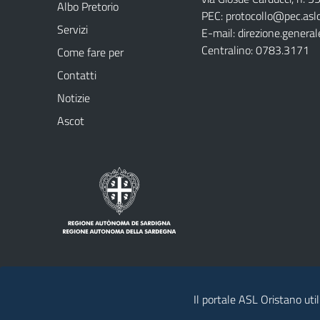
Albo Pretorio
PEC:
protocollo@pec.aslo
Servizi
E-mail:
direzione.general
Centralino: 0783.3171
Come fare per
Contatti
Notizie
Ascot
Il portale ASL Oristano util
Note legali
Privacy policy
Contatti