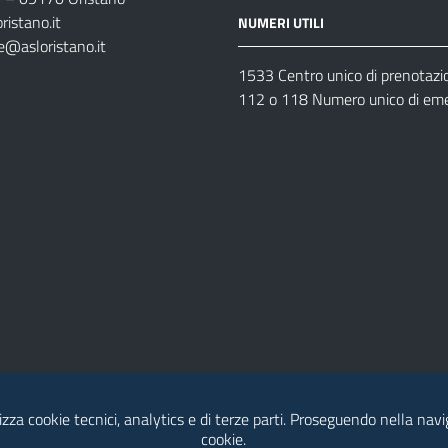
ristano.it
NUMERI UTILI
e@asloristano.it
1533 Centro unico di prenotazi
112 o 118 Numero unico di em
izza cookie tecnici, analytics e di terze parti. Proseguendo nella navig
Dichiarazione di Accessibilità
cookie.