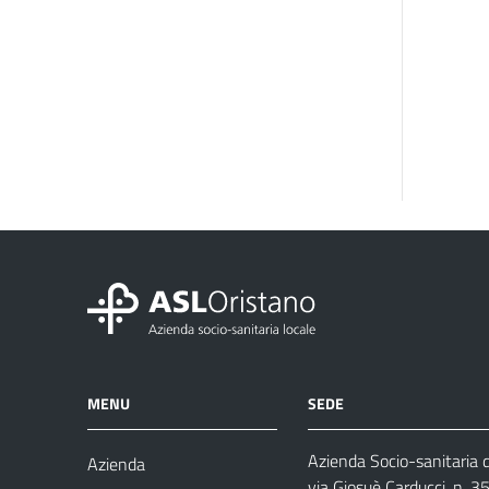
MENU
SEDE
Azienda Socio-sanitaria d
Azienda
via Giosuè Carducci, n. 