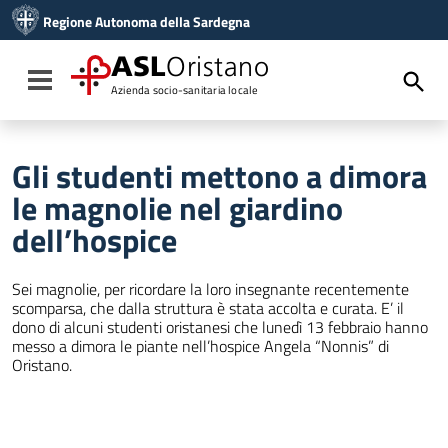
Vai ai contenuti
Regione Autonoma della Sardegna
Vai al menu di navigazione
Vai al footer
ASL
Oristano
Toggle navigation
Azienda socio-sanitaria locale
Gli studenti mettono a dimora
le magnolie nel giardino
dell’hospice
Sei magnolie, per ricordare la loro insegnante recentemente
scomparsa, che dalla struttura è stata accolta e curata. E’ il
dono di alcuni studenti oristanesi che lunedì 13 febbraio hanno
messo a dimora le piante nell’hospice Angela “Nonnis” di
Oristano.