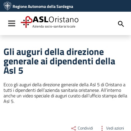
Vai ai contenuti
Regione Autonoma della Sardegna
Vai al menu di navigazione
Vai al footer
ASL
Oristano
Toggle navigation
Azienda socio-sanitaria locale
Gli auguri della direzione
generale ai dipendenti della
Asl 5
Ecco gli auguri della direzione generale della Asl 5 di Oristano a
tutti i dipendenti dell’azienda sanitaria oristanese. All’interno
anche un video speciale di auguri curato dall’ufficio stampa della
Asl 5.
Condividi
Vedi azioni