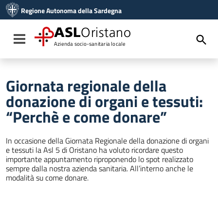
Vai ai contenuti
Regione Autonoma della Sardegna
Vai al menu di navigazione
Vai al footer
ASL
Oristano
Toggle navigation
Azienda socio-sanitaria locale
Giornata regionale della
donazione di organi e tessuti:
“Perchè e come donare”
In occasione della Giornata Regionale della donazione di organi
e tessuti la Asl 5 di Oristano ha voluto ricordare questo
importante appuntamento riproponendo lo spot realizzato
sempre dalla nostra azienda sanitaria. All’interno anche le
modalità su come donare.