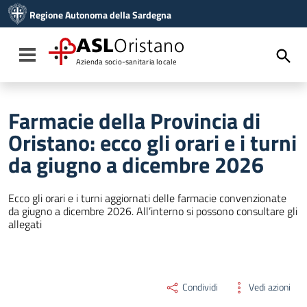
Vai ai contenuti
Regione Autonoma della Sardegna
Vai al menu di navigazione
Vai al footer
ASL
Oristano
Toggle navigation
Azienda socio-sanitaria locale
Farmacie della Provincia di
Oristano: ecco gli orari e i turni
da giugno a dicembre 2026
Ecco gli orari e i turni aggiornati delle farmacie convenzionate
da giugno a dicembre 2026. All’interno si possono consultare gli
allegati
Condividi
Vedi azioni