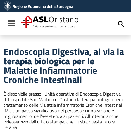
Vai ai contenuti
Regione Autonoma della Sardegna
Vai al menu di navigazione
Vai al footer
ASL
Oristano
Toggle navigation
Azienda socio-sanitaria locale
Endoscopia Digestiva, al via la
terapia biologica per le
Malattie Infiammatorie
Croniche Intestinali
È disponibile presso l’Unità operativa di Endoscopia Digestiva
dell’ospedale San Martino di Oristano la terapia biologica per il
trattamento delle Malattie Infiammatorie Croniche Intestinali
(Mici), un passo significativo nel percorso di innovazione e
miglioramento dell’assistenza ai pazienti. All’interno anche il
videoservizio dell’ufficio stampa, che illustra questa nuova
terapia