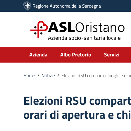
Vai ai contenuti
Regione Autonoma della Sardegna
Vai al menu di navigazione
Vai al footer
ASL
Oristano
Azienda socio-sanitaria locale
Submenu
Azienda
Albo Pretorio
Servizi
Home
/
Notizie
/
Elezioni RSU comparto: luoghi e orar
Elezioni RSU compart
orari di apertura e ch