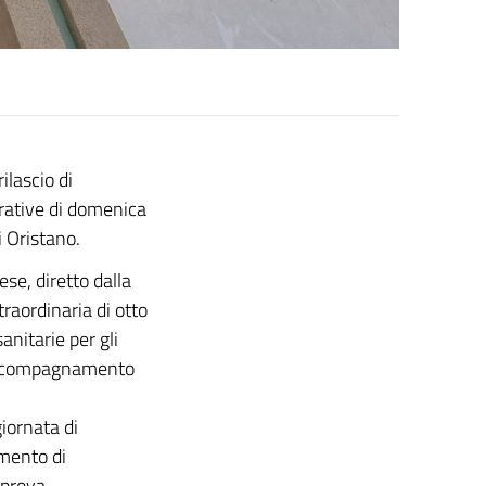
ilascio di
trative di domenica
i Oristano.
se, diretto dalla
raordinaria di otto
sanitarie per gli
n accompagnamento
giornata di
mento di
mprova