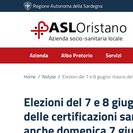
Vai ai contenuti
Regione Autonoma della Sardegna
Vai al menu di navigazione
Vai al footer
ASL
Oristano
Azienda socio-sanitaria locale
Submenu
Azienda
Albo Pretorio
Servizi
Home
/
Notizie
/
Elezioni del 7 e 8 giugno: rilascio d
Elezioni del 7 e 8 giug
delle certificazioni sa
anche domenica 7 gi