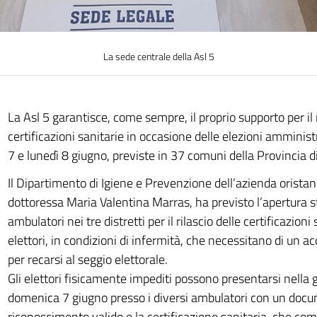
La sede centrale della Asl 5
La Asl 5 garantisce, come sempre, il proprio supporto per il r
certificazioni sanitarie in occasione delle elezioni amminis
7 e lunedì 8 giugno, previste in 37 comuni della Provincia d
Il Dipartimento di Igiene e Prevenzione dell’azienda oristane
dottoressa Maria Valentina Marras, ha previsto l’apertura st
ambulatori nei tre distretti per il rilascio delle certificazioni 
elettori, in condizioni di infermità, che necessitano di u
per recarsi al seggio elettorale.
Gli elettori fisicamente impediti possono presentarsi nella 
domenica 7 giugno presso i diversi ambulatori con un docu
riconoscimento valido e la certificazione sanitaria, che co