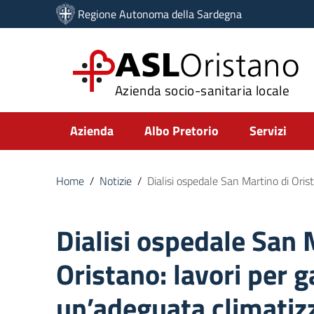
Vai ai contenuti
Regione Autonoma della Sardegna
Vai al menu di navigazione
Vai al footer
ASL
Oristano
Azienda socio-sanitaria locale
Submenu
Azienda
Albo Pretorio
Servizi
Home
/
Notizie
/
Dialisi ospedale San Martino di Oris
Dialisi ospedale San 
Oristano: lavori per g
un’adeguata climatiz