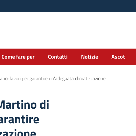
Come fare per
Contatti
Notizie
Ascot
tano: lavori per garantire un’adeguata climatizzazione
Martino di
arantire
zazione