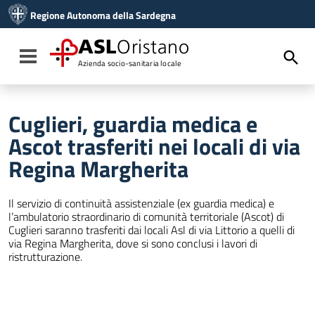
Vai ai contenuti
Regione Autonoma della Sardegna
Vai al menu di navigazione
Vai al footer
ASL
Oristano
Toggle navigation
Azienda socio-sanitaria locale
Cuglieri, guardia medica e
Ascot trasferiti nei locali di via
Regina Margherita
Il servizio di continuità assistenziale (ex guardia medica) e
l’ambulatorio straordinario di comunità territoriale (Ascot) di
Cuglieri saranno trasferiti dai locali Asl di via Littorio a quelli di
via Regina Margherita, dove si sono conclusi i lavori di
ristrutturazione.