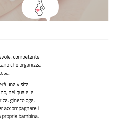
pevole, competente
stano che organizza
tesa.
rà una visita
no, nel quale le
rica, ginecologa,
per accompagnare i
la propria bambina.