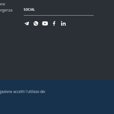
one
SOCIAL
ergenza
azione accetti l’utilizzo dei
© 2026 Regione Autonoma della Sardegna