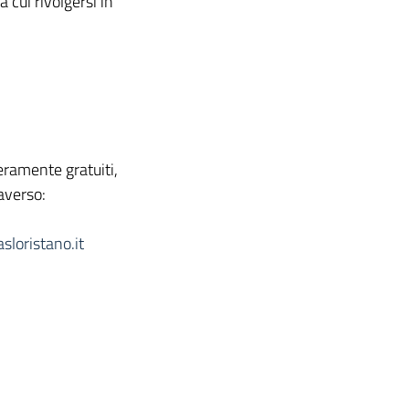
 cui rivolgersi in
teramente gratuiti,
averso:
sloristano.it