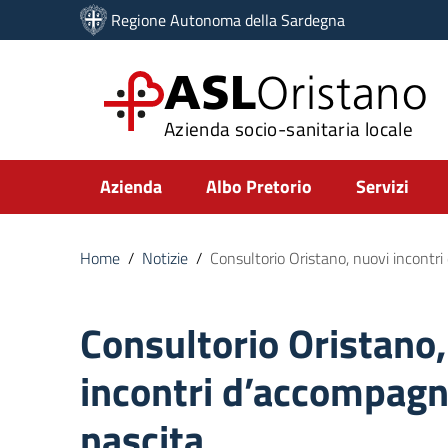
Vai ai contenuti
Regione Autonoma della Sardegna
Vai al menu di navigazione
Vai al footer
ASL
Oristano
Azienda socio-sanitaria locale
Submenu
Azienda
Albo Pretorio
Servizi
Home
/
Notizie
/
Consultorio Oristano, nuovi incont
Consultorio Oristano,
incontri d’accompag
nascita