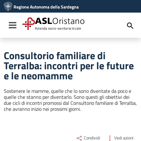
Vai ai contenuti
Regione Autonoma della Sardegna
Vai al menu di navigazione
Vai al footer
ASL
Oristano
Toggle navigation
Azienda socio-sanitaria locale
Consultorio familiare di
Terralba: incontri per le future
e le neomamme
Sostenere le mamme, quelle che lo sono diventate da poco e
quelle che stanno per diventarlo. Sono questi gli obiettivi dei
due cicli di incontri promossi dal Consultorio familiare di Terralba,
che avranno inizio nei prossimi giorni.
Condividi
Vedi azioni