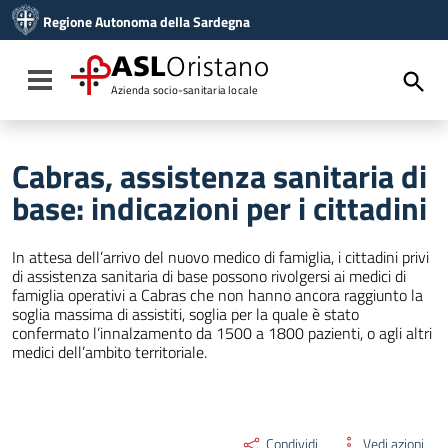
Vai ai contenuti
Regione Autonoma della Sardegna
Vai al menu di navigazione
Vai al footer
ASL
Oristano
Toggle navigation
Azienda socio-sanitaria locale
Cabras, assistenza sanitaria di
base: indicazioni per i cittadini
In attesa dell’arrivo del nuovo medico di famiglia, i cittadini privi
di assistenza sanitaria di base possono rivolgersi ai medici di
famiglia operativi a Cabras che non hanno ancora raggiunto la
soglia massima di assistiti, soglia per la quale è stato
confermato l’innalzamento da 1500 a 1800 pazienti, o agli altri
medici dell’ambito territoriale.
Condividi
Vedi azioni