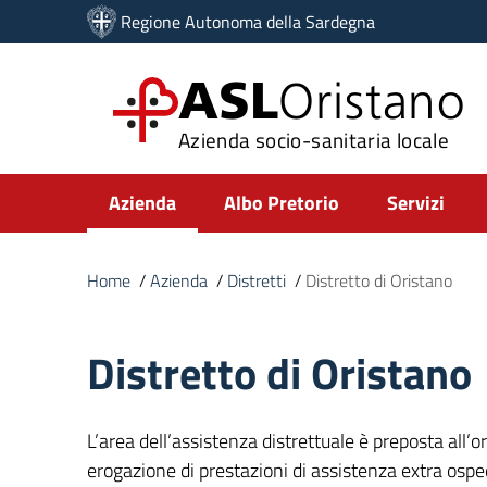
Vai ai contenuti
Regione Autonoma della Sardegna
Vai al menu di navigazione
Vai al footer
ASL
Oristano
Azienda socio-sanitaria locale
Submenu
Azienda
Albo Pretorio
Servizi
Home
/
Azienda
/
Distretti
/
Distretto di Oristano
Distretto di Oristano
L’area dell’assistenza distrettuale è preposta all’
erogazione di prestazioni di assistenza extra ospe