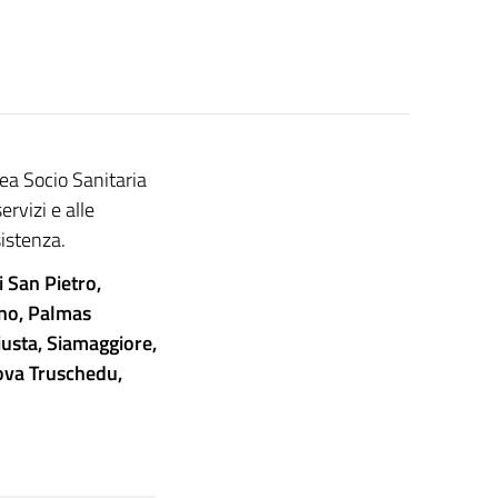
rea Socio Sanitaria
ervizi e alle
sistenza.
li San Pietro,
ano, Palmas
iusta, Siamaggiore,
nova Truschedu,