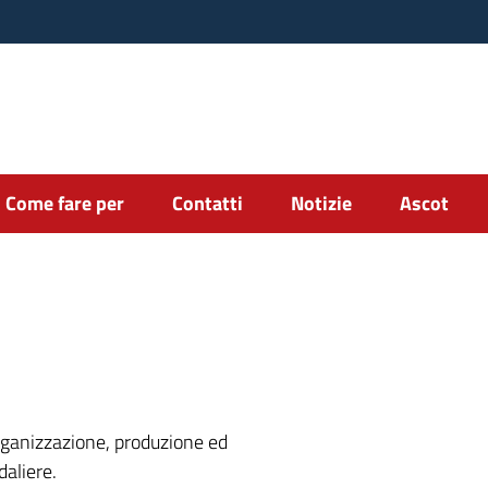
Come fare per
Contatti
Notizie
Ascot
organizzazione, produzione ed
daliere.