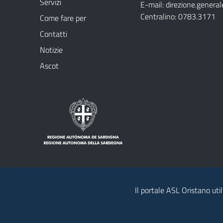
Servizi
E-mail:
direzione.general
Centralino: 0783.3171
Come fare per
Contatti
Notizie
Ascot
Il portale ASL Oristano util
Note legali
Privacy policy
Contatti