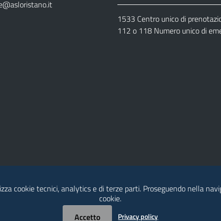
e@asloristano.it
1533 Centro unico di prenotazi
112 o 118 Numero unico di em
izza cookie tecnici, analytics e di terze parti. Proseguendo nella navig
Dichiarazione di Accessibilità
cookie.
Accetto
Privacy policy