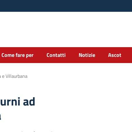
Come fare per
Contatti
Notizie
Ascot
a e Villaurbana
turni ad
a