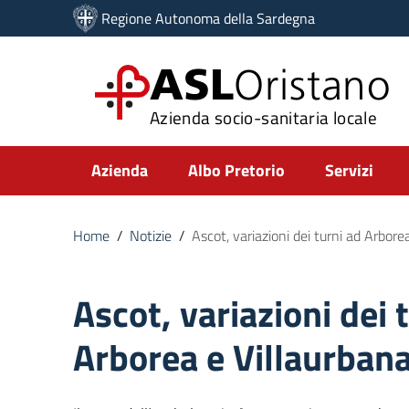
Vai ai contenuti
Regione Autonoma della Sardegna
Vai al menu di navigazione
Vai al footer
ASL
Oristano
Azienda socio-sanitaria locale
Submenu
Azienda
Albo Pretorio
Servizi
Home
/
Notizie
/
Ascot, variazioni dei turni ad Arbore
Ascot, variazioni dei 
Arborea e Villaurban