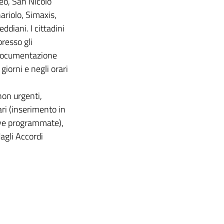
eo, San Nicolò
ariolo, Simaxis,
ddiani. I cittadini
resso gli
a documentazione
giorni e negli orari
non urgenti,
ari (inserimento in
tive programmate),
dagli Accordi