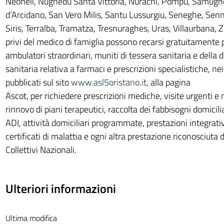
Neoneli, Nughedu Santa Vittoria, Nurachi, Pompu, Samugh
d’Arcidano, San Vero Milis, Santu Lussurgiu, Seneghe, Senn
Siris, Terralba, Tramatza, Tresnuraghes, Uras, Villaurbana, Ze
privi del medico di famiglia possono recarsi gratuitamente p
ambulatori straordinari, muniti di tessera sanitaria e dell
sanitaria relativa a farmaci e prescrizioni specialistiche, nei 
pubblicati sul sito
www.asl5oristano.it
, alla pagina
Ascot, per richiedere prescrizioni mediche, visite urgenti e 
rinnovo di piani terapeutici, raccolta dei fabbisogni domicili
ADI, attività domiciliari programmate, prestazioni integra
certificati di malattia e ogni altra prestazione riconosciuta 
Collettivi Nazionali.
Ulteriori informazioni
Ultima modifica