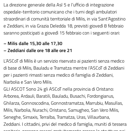
La direzione generale della Asl 5 e l’ufficio di integrazione
ospedale-territorio comunicano che i turni degli ambulatori
straordinari di comunità territoriale di Milis, in via Sant’Agostino
e Zeddiani, in via Grazia Deledda 18, previsti giovedì 8 febbraio
saranno posticipati a giovedì 15 febbraio con i seguenti orari:
– Milis dalle 15,30 alle 17,30
– Zeddiani dalle ore 18 alle ore 21
L’ASCoT di Milis è un servizio riservato ai pazienti senza medico
di base di Milis, Bauladu e Tramatza mentre l’ASCoT di Zeddiani
per i pazienti rimasti senza medico di famiglia di Zeddiani,
Narbolia e San Vero Milis.
GLI ASCOT Sono 24 gli ASCoT nella provincia di Oristano:
Arborea, Ardauli, Baratili, Bauladu, Busachi, Fordongianus,
Ghilarza, Gonnoscodina, Gonnostramatza, Marrubiu, Masullas,
Milis, Narbolia, Nurachi, Oristano, Samugheo, San Vero Milis,
Seneghe, Simaxis, Terralba, Tramatza, Uras, Villaurbana,
Zeddiani. I cittadini, privi del medico di famiglia, muniti di tessera