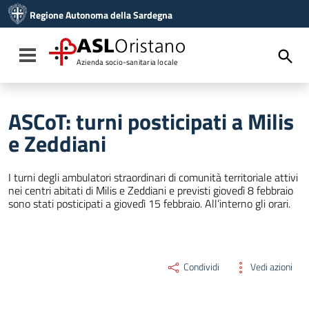
Vai ai contenuti
Regione Autonoma della Sardegna
Vai al menu di navigazione
Vai al footer
ASL
Oristano
Toggle navigation
Azienda socio-sanitaria locale
ASCoT: turni posticipati a Milis
e Zeddiani
I turni degli ambulatori straordinari di comunità territoriale attivi
nei centri abitati di Milis e Zeddiani e previsti giovedì 8 febbraio
sono stati posticipati a giovedì 15 febbraio. All’interno gli orari.
Condividi
Vedi azioni