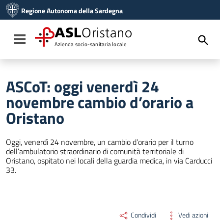
Vai ai contenuti
Regione Autonoma della Sardegna
Vai al menu di navigazione
Vai al footer
ASL
Oristano
Toggle navigation
Azienda socio-sanitaria locale
ASCoT: oggi venerdì 24
novembre cambio d’orario a
Oristano
Oggi, venerdì 24 novembre, un cambio d’orario per il turno
dell’ambulatorio straordinario di comunità territoriale di
Oristano, ospitato nei locali della guardia medica, in via Carducci
33.
Condividi
Vedi azioni