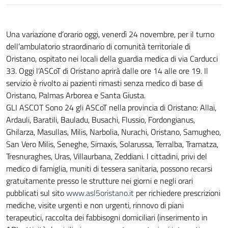
Una variazione d’orario oggi, venerdì 24 novembre, per il turno
dell’ambulatorio straordinario di comunità territoriale di
Oristano, ospitato nei locali della guardia medica di via Carducci
33. Oggi l’ASCoT di Oristano aprirà dalle ore 14 alle ore 19. Il
servizio è rivolto ai pazienti rimasti senza medico di base di
Oristano, Palmas Arborea e Santa Giusta.
GLI ASCOT Sono 24 gli ASCoT nella provincia di Oristano: Allai,
Ardauli, Baratili, Bauladu, Busachi, Flussio, Fordongianus,
Ghilarza, Masullas, Milis, Narbolia, Nurachi, Oristano, Samugheo,
San Vero Milis, Seneghe, Simaxis, Solarussa, Terralba, Tramatza,
Tresnuraghes, Uras, Villaurbana, Zeddiani. I cittadini, privi del
medico di famiglia, muniti di tessera sanitaria, possono recarsi
gratuitamente presso le strutture nei giorni e negli orari
pubblicati sul sito
www.asl5oristano.it
per richiedere prescrizioni
mediche, visite urgenti e non urgenti, rinnovo di piani
terapeutici, raccolta dei fabbisogni domiciliari (inserimento in