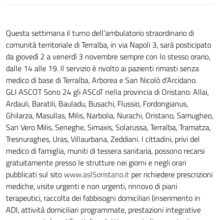
Questa settimana il turno dell’ambulatorio straordinario di
comunità territoriale di Terralba, in via Napoli 3, sarà posticipato
da giovedì 2 a venerdì 3 novembre sempre con lo stesso orario,
dalle 14 alle 19. Il servizio è rivolto ai pazienti rimasti senza
medico di base di Terralba, Arborea e San Nicolò d’Arcidano.
GLI ASCOT Sono 24 gli ASCoT nella provincia di Oristano: Allai,
Ardauli, Baratili, Bauladu, Busachi, Flussio, Fordongianus,
Ghilarza, Masullas, Milis, Narbolia, Nurachi, Oristano, Samugheo,
San Vero Milis, Seneghe, Simaxis, Solarussa, Terralba, Tramatza,
Tresnuraghes, Uras, Villaurbana, Zeddiani. I cittadini, privi del
medico di famiglia, muniti di tessera sanitaria, possono recarsi
gratuitamente presso le strutture nei giorni e negli orari
pubblicati sul sito
www.asl5oristano.it
per richiedere prescrizioni
mediche, visite urgenti e non urgenti, rinnovo di piani
terapeutici, raccolta dei fabbisogni domiciliari (inserimento in
ADI, attività domiciliari programmate, prestazioni integrative