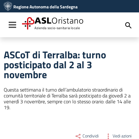
Vai ai contenuti
Regione Autonoma della Sardegna
Vai al menu di navigazione
Vai al footer
ASL
Oristano
Toggle navigation
Azienda socio-sanitaria locale
ASCoT di Terralba: turno
posticipato dal 2 al 3
novembre
Questa settimana il turno dell’ambulatorio straordinario di
comunità territoriale di Terralba sarà posticipato da giovedì 2 a
venerdì 3 novembre, sempre con lo stesso orario: dalle 14 alle
19.
Condividi
Vedi azioni