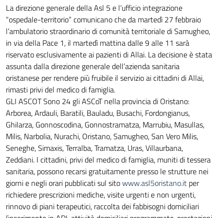
La direzione generale della Asl 5 e l’ufficio integrazione
“ospedale-territorio” comunicano che da martedì 27 febbraio
l’ambulatorio straordinario di comunità territoriale di Samugheo,
in via della Pace 1, il martedì mattina dalle 9 alle 11 sarà
riservato esclusivamente ai pazienti di Allai. La decisione è stata
assunta dalla direzione generale dell’azienda sanitaria
oristanese per rendere più fruibile il servizio ai cittadini di Allai,
rimasti privi del medico di famiglia.
GLI ASCOT Sono 24 gli ASCoT nella provincia di Oristano:
Arborea, Ardauli, Baratili, Bauladu, Busachi, Fordongianus,
Ghilarza, Gonnoscodina, Gonnostramatza, Marrubiu, Masullas,
Milis, Narbolia, Nurachi, Oristano, Samugheo, San Vero Milis,
Seneghe, Simaxis, Terralba, Tramatza, Uras, Villaurbana,
Zeddiani. I cittadini, privi del medico di famiglia, muniti di tessera
sanitaria, possono recarsi gratuitamente presso le strutture nei
giorni e negli orari pubblicati sul sito
www.asl5oristano.it
per
richiedere prescrizioni mediche, visite urgenti e non urgenti,
rinnovo di piani terapeutici, raccolta dei fabbisogni domiciliari