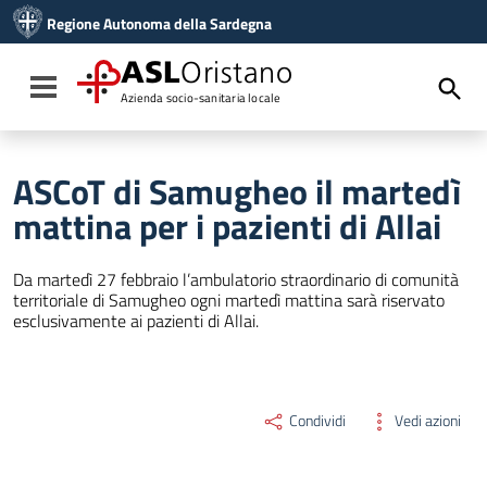
Vai ai contenuti
Regione Autonoma della Sardegna
Vai al menu di navigazione
Vai al footer
ASL
Oristano
Toggle navigation
Azienda socio-sanitaria locale
ASCoT di Samugheo il martedì
mattina per i pazienti di Allai
Da martedì 27 febbraio l’ambulatorio straordinario di comunità
territoriale di Samugheo ogni martedì mattina sarà riservato
esclusivamente ai pazienti di Allai.
Condividi
Vedi azioni