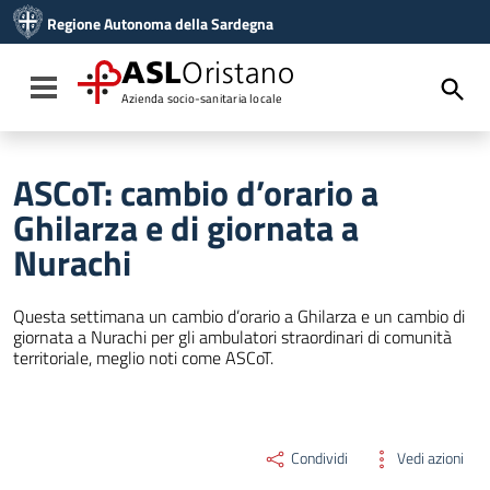
Vai ai contenuti
Regione Autonoma della Sardegna
Vai al menu di navigazione
Vai al footer
ASL
Oristano
Toggle navigation
Azienda socio-sanitaria locale
ASCoT: cambio d’orario a
Ghilarza e di giornata a
Nurachi
Questa settimana un cambio d’orario a Ghilarza e un cambio di
giornata a Nurachi per gli ambulatori straordinari di comunità
territoriale, meglio noti come ASCoT.
Condividi
Vedi azioni