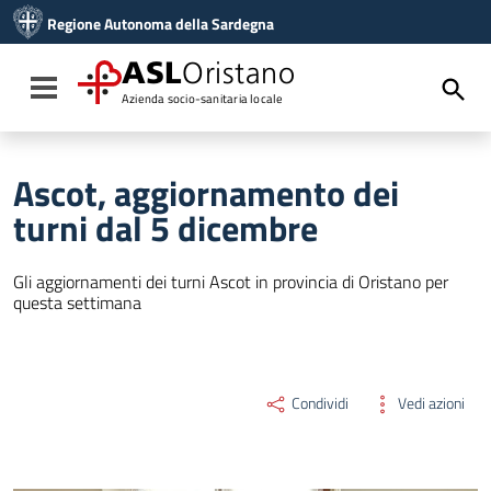
Vai ai contenuti
Regione Autonoma della Sardegna
Vai al menu di navigazione
Vai al footer
ASL
Oristano
Toggle navigation
Azienda socio-sanitaria locale
Ascot, aggiornamento dei
turni dal 5 dicembre
Gli aggiornamenti dei turni Ascot in provincia di Oristano per
questa settimana
Condividi
Vedi azioni