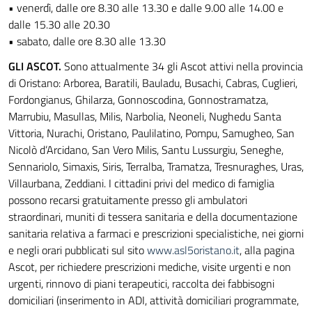
• venerdì, dalle ore 8.30 alle 13.30 e dalle 9.00 alle 14.00 e
dalle 15.30 alle 20.30
• sabato, dalle ore 8.30 alle 13.30
GLI ASCOT.
Sono attualmente 34 gli Ascot attivi nella provincia
di Oristano: Arborea, Baratili, Bauladu, Busachi, Cabras, Cuglieri,
Fordongianus, Ghilarza, Gonnoscodina, Gonnostramatza,
Marrubiu, Masullas, Milis, Narbolia, Neoneli, Nughedu Santa
Vittoria, Nurachi, Oristano, Paulilatino, Pompu, Samugheo, San
Nicolò d’Arcidano, San Vero Milis, Santu Lussurgiu, Seneghe,
Sennariolo, Simaxis, Siris, Terralba, Tramatza, Tresnuraghes, Uras,
Villaurbana, Zeddiani. I cittadini privi del medico di famiglia
possono recarsi gratuitamente presso gli ambulatori
straordinari, muniti di tessera sanitaria e della documentazione
sanitaria relativa a farmaci e prescrizioni specialistiche, nei giorni
e negli orari pubblicati sul sito
www.asl5oristano.it
, alla pagina
Ascot, per richiedere prescrizioni mediche, visite urgenti e non
urgenti, rinnovo di piani terapeutici, raccolta dei fabbisogni
domiciliari (inserimento in ADI, attività domiciliari programmate,