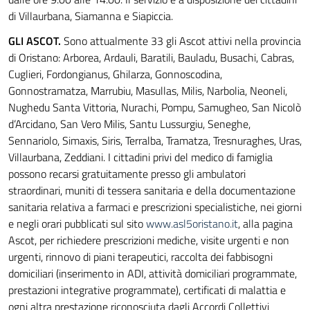
di Villaurbana, Siamanna e Siapiccia.
GLI ASCOT.
Sono attualmente 33 gli Ascot attivi nella provincia
di Oristano: Arborea, Ardauli, Baratili, Bauladu, Busachi, Cabras,
Cuglieri, Fordongianus, Ghilarza, Gonnoscodina,
Gonnostramatza, Marrubiu, Masullas, Milis, Narbolia, Neoneli,
Nughedu Santa Vittoria, Nurachi, Pompu, Samugheo, San Nicolò
d’Arcidano, San Vero Milis, Santu Lussurgiu, Seneghe,
Sennariolo, Simaxis, Siris, Terralba, Tramatza, Tresnuraghes, Uras,
Villaurbana, Zeddiani. I cittadini privi del medico di famiglia
possono recarsi gratuitamente presso gli ambulatori
straordinari, muniti di tessera sanitaria e della documentazione
sanitaria relativa a farmaci e prescrizioni specialistiche, nei giorni
e negli orari pubblicati sul sito
www.asl5oristano.it
, alla pagina
Ascot, per richiedere prescrizioni mediche, visite urgenti e non
urgenti, rinnovo di piani terapeutici, raccolta dei fabbisogni
domiciliari (inserimento in ADI, attività domiciliari programmate,
prestazioni integrative programmate), certificati di malattia e
ogni altra prestazione riconosciuta dagli Accordi Collettivi