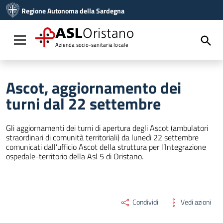
Vai ai contenuti
Regione Autonoma della Sardegna
Vai al menu di navigazione
Vai al footer
ASL
Oristano
Toggle navigation
Azienda socio-sanitaria locale
Ascot, aggiornamento dei
turni dal 22 settembre
Gli aggiornamenti dei turni di apertura degli Ascot (ambulatori
straordinari di comunità territoriali) da lunedì 22 settembre
comunicati dall’ufficio Ascot della struttura per l’Integrazione
ospedale-territorio della Asl 5 di Oristano.
Condividi
Vedi azioni