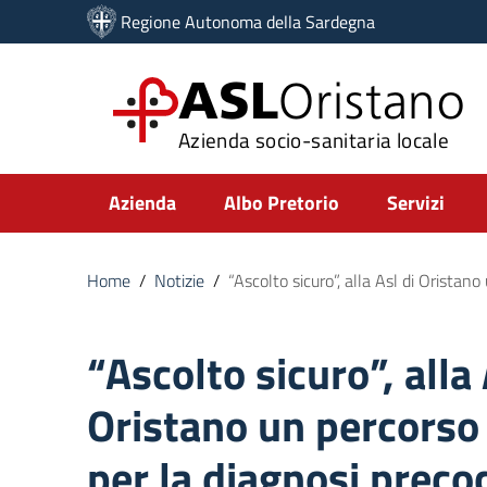
Vai ai contenuti
Regione Autonoma della Sardegna
Vai al menu di navigazione
Vai al footer
ASL
Oristano
Azienda socio-sanitaria locale
Submenu
Azienda
Albo Pretorio
Servizi
Home
/
Notizie
/
“Ascolto sicuro”, alla Asl di Oristano
“Ascolto sicuro”, alla 
Oristano un percorso
per la diagnosi preco