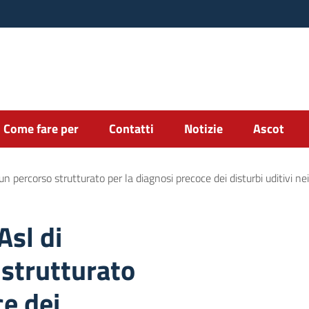
Come fare per
Contatti
Notizie
Ascot
 un percorso strutturato per la diagnosi precoce dei disturbi uditivi ne
Asl di
 strutturato
ce dei