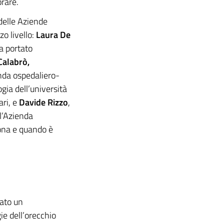
orare.
delle Aziende
o livello:
Laura De
ha portato
Calabrò,
enda ospedaliero-
ogia dell’università
ari, e
Davide Rizzo
,
ll’Azienda
iona e quando è
ato un
e dell’orecchio