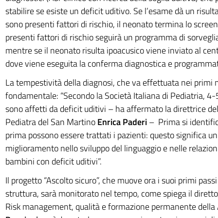
stabilire se esiste un deficit uditivo. Se l’esame dà un risu
sono presenti fattori di rischio, il neonato termina lo scree
presenti fattori di rischio seguirà un programma di sorvegli
mentre se il neonato risulta ipoacusico viene inviato al centr
dove viene eseguita la conferma diagnostica e programmata 
La tempestività della diagnosi, che va effettuata nei primi m
fondamentale: “Secondo la Società Italiana di Pediatria, 4-
sono affetti da deficit uditivi – ha affermato la direttrice de
Pediatra del San Martino
Enrica Paderi
– Prima si identific
prima possono essere trattati i pazienti: questo significa u
miglioramento nello sviluppo del linguaggio e nelle relazioni
bambini con deficit uditivi”.
Il progetto “Ascolto sicuro”, che muove ora i suoi primi pass
struttura, sarà monitorato nel tempo, come spiega il direttor
Risk management, qualità e formazione permanente della 