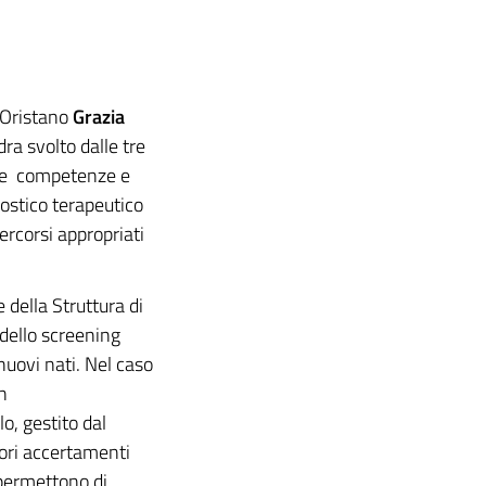
i Oristano
Grazia
ra svolto dalle tre
ete competenze e
nostico terapeutico
ercorsi appropriati
e della Struttura di
 dello screening
 nuovi nati. Nel caso
n
o, gestito dal
iori accertamenti
 permettono di