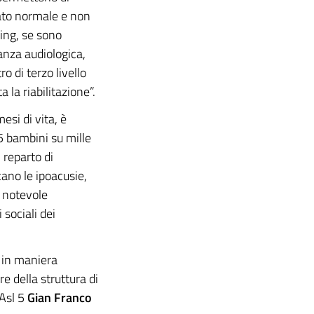
ltato normale e non
ning, se sono
anza audiologica,
o di terzo livello
la riabilitazione”.
esi di vita, è
5 bambini su mille
l reparto di
ano le ipoacusie,
n notevole
 sociali dei
i in maniera
e della struttura di
Asl 5
Gian Franco