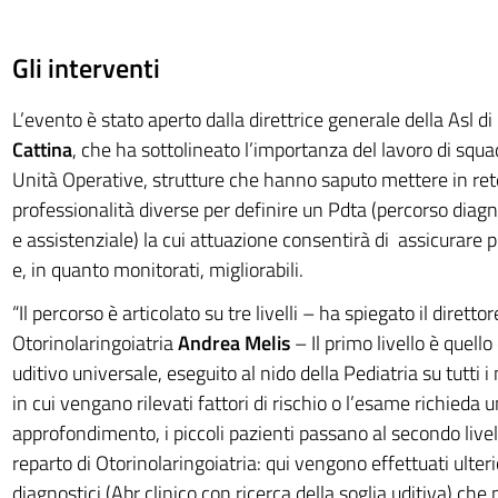
Gli interventi
L’evento è stato aperto dalla direttrice generale della Asl d
Cattina
, che ha sottolineato l’importanza del lavoro di squad
Unità Operative, strutture che hanno saputo mettere in r
professionalità diverse per definire un Pdta (percorso diag
e assistenziale) la cui attuazione consentirà di assicurare p
e, in quanto monitorati, migliorabili.
“Il percorso è articolato su tre livelli – ha spiegato il direttor
Otorinolaringoiatria
Andrea Melis
– Il primo livello è quello
uditivo universale, eseguito al nido della Pediatria su tutti i
in cui vengano rilevati fattori di rischio o l’esame richieda u
approfondimento, i piccoli pazienti passano al secondo livell
reparto di Otorinolaringoiatria: qui vengono effettuati ulter
diagnostici (Abr clinico con ricerca della soglia uditiva) che