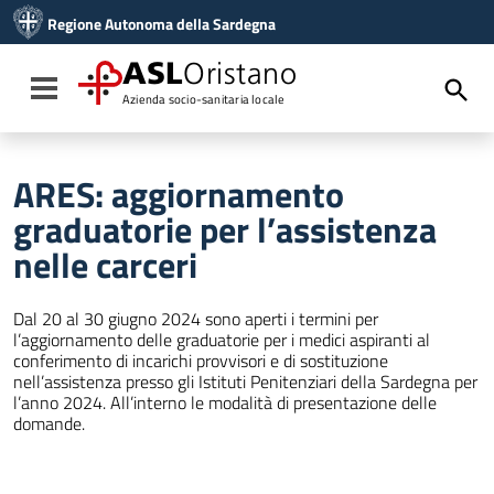
Vai ai contenuti
Regione Autonoma della Sardegna
Vai al menu di navigazione
Vai al footer
ASL
Oristano
Toggle navigation
Azienda socio-sanitaria locale
ARES: aggiornamento
graduatorie per l’assistenza
nelle carceri
Dal 20 al 30 giugno 2024 sono aperti i termini per
l’aggiornamento delle graduatorie per i medici aspiranti al
conferimento di incarichi provvisori e di sostituzione
nell’assistenza presso gli Istituti Penitenziari della Sardegna per
l’anno 2024. All’interno le modalità di presentazione delle
domande.