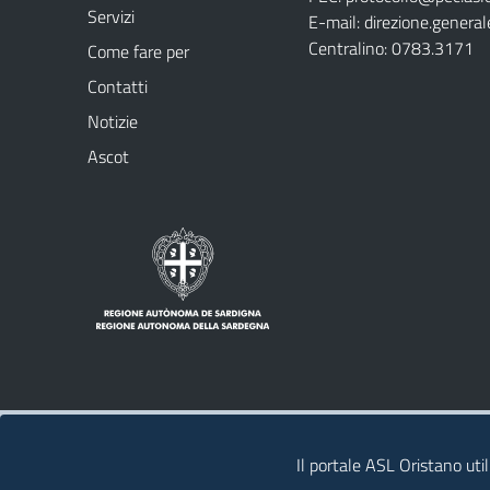
Servizi
E-mail:
direzione.general
Centralino: 0783.3171
Come fare per
Contatti
Notizie
Ascot
Note legali
Privacy policy
Contatti
Il portale ASL Oristano util