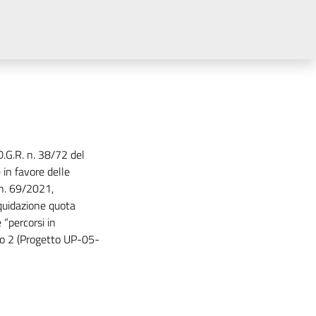
D.G.R. n. 38/72 del
 in favore delle
 n. 69/2021,
quidazione quota
“percorsi in
ico 2 (Progetto UP-05-