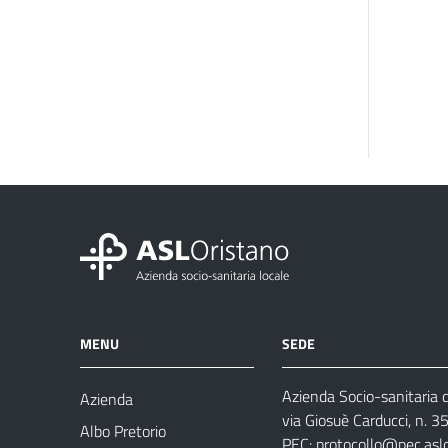
MENU
SEDE
Azienda Socio-sanitaria d
Azienda
via Giosuè Carducci, n. 
Albo Pretorio
PEC:
protocollo@pec.aslo