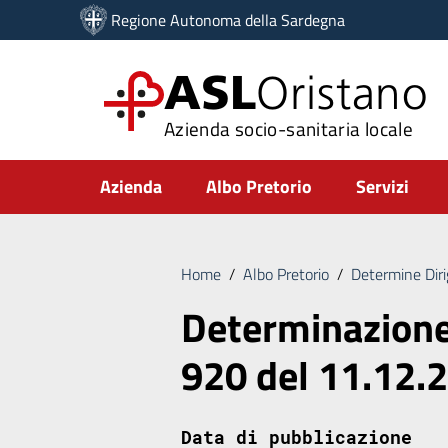
Vai ai contenuti
Regione Autonoma della Sardegna
Vai al menu di navigazione
Vai al footer
ASL
Oristano
Azienda socio-sanitaria locale
Submenu
Azienda
Albo Pretorio
Servizi
Home
/
Albo Pretorio
/
Determine Diri
Determinazione 
920 del 11.12.
Data di pubblicazione