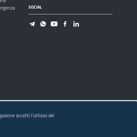
one
SOCIAL
ergenza
azione accetti l’utilizzo dei
© 2026 Regione Autonoma della Sardegna