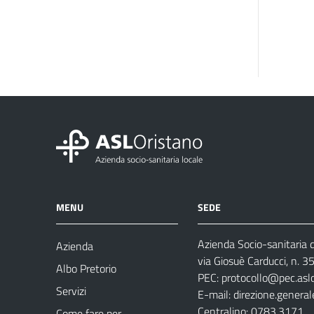
MENU
SEDE
Azienda Socio-sanitaria d
Azienda
via Giosuè Carducci, n. 
Albo Pretorio
PEC:
protocollo@pec.aslo
Servizi
E-mail:
direzione.general
Centralino: 0783.3171
Come fare per