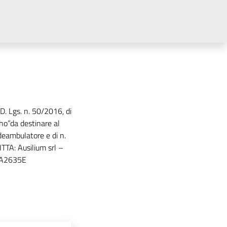
l D. Lgs. n. 50/2016, di
Roho”da destinare al
 deambulatore e di n.
ITTA: Ausilium srl –
03A2635E