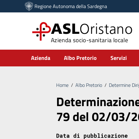
Vai ai contenuti
Regione Autonoma della Sardegna
Vai al menu di navigazione
Vai al footer
ASL
Oristano
Azienda socio-sanitaria locale
Submenu
Azienda
Albo Pretorio
Servizi
Home
/
Albo Pretorio
/
Determine Diri
Determinazione 
79 del 02/03/
Data di pubblicazione