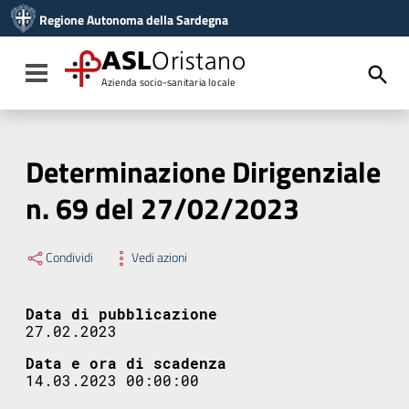
Vai ai contenuti
Regione Autonoma della Sardegna
Vai al menu di navigazione
Vai al footer
ASL
Oristano
Toggle navigation
Azienda socio-sanitaria locale
Determinazione Dirigenziale
n. 69 del 27/02/2023
Condividi
Vedi azioni
Data di pubblicazione
27.02.2023
Data e ora di scadenza
14.03.2023 00:00:00