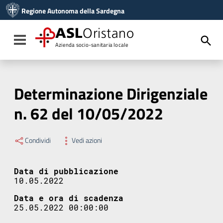
Vai ai contenuti
Regione Autonoma della Sardegna
Vai al menu di navigazione
Vai al footer
ASL
Oristano
Toggle navigation
Azienda socio-sanitaria locale
Determinazione Dirigenziale
n. 62 del 10/05/2022
Condividi
Vedi azioni
Data di pubblicazione
10.05.2022
Data e ora di scadenza
25.05.2022 00:00:00