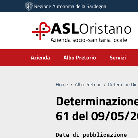
Vai ai contenuti
Regione Autonoma della Sardegna
Vai al menu di navigazione
Vai al footer
ASL
Oristano
Azienda socio-sanitaria locale
Submenu
Azienda
Albo Pretorio
Servizi
Home
/
Albo Pretorio
/
Determine Diri
Determinazione 
61 del 09/05/
Data di pubblicazione