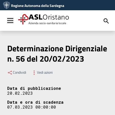
Vai ai contenuti
Regione Autonoma della Sardegna
Vai al menu di navigazione
Vai al footer
ASL
Oristano
Toggle navigation
Azienda socio-sanitaria locale
Determinazione Dirigenziale
n. 56 del 20/02/2023
Condividi
Vedi azioni
Data di pubblicazione
20.02.2023
Data e ora di scadenza
07.03.2023 00:00:00