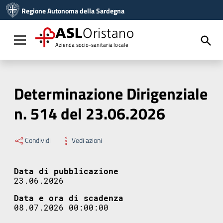
Vai ai contenuti
Regione Autonoma della Sardegna
Vai al menu di navigazione
Vai al footer
ASL
Oristano
Toggle navigation
Azienda socio-sanitaria locale
Determinazione Dirigenziale
n. 514 del 23.06.2026
Condividi
Vedi azioni
Data di pubblicazione
23.06.2026
Data e ora di scadenza
08.07.2026 00:00:00