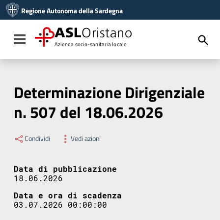
Vai ai contenuti
Regione Autonoma della Sardegna
Vai al menu di navigazione
Vai al footer
ASL
Oristano
Toggle navigation
Azienda socio-sanitaria locale
Determinazione Dirigenziale
n. 507 del 18.06.2026
Condividi
Vedi azioni
Data di pubblicazione
18.06.2026
Data e ora di scadenza
03.07.2026 00:00:00