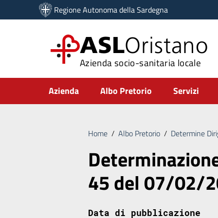
Vai ai contenuti
Regione Autonoma della Sardegna
Vai al menu di navigazione
Vai al footer
ASL
Oristano
Azienda socio-sanitaria locale
Submenu
Azienda
Albo Pretorio
Servizi
Home
/
Albo Pretorio
/
Determine Diri
Determinazione 
45 del 07/02/
Data di pubblicazione