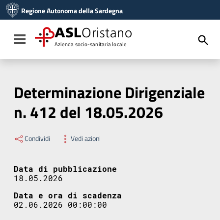
Vai ai contenuti
Regione Autonoma della Sardegna
Vai al menu di navigazione
Vai al footer
ASL
Oristano
Toggle navigation
Azienda socio-sanitaria locale
Determinazione Dirigenziale
n. 412 del 18.05.2026
Condividi
Vedi azioni
Data di pubblicazione
18.05.2026
Data e ora di scadenza
02.06.2026 00:00:00