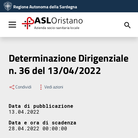
Vai ai contenuti
Regione Autonoma della Sardegna
Vai al menu di navigazione
Vai al footer
ASL
Oristano
Toggle navigation
Azienda socio-sanitaria locale
Determinazione Dirigenziale
n. 36 del 13/04/2022
Condividi
Vedi azioni
Data di pubblicazione
13.04.2022
Data e ora di scadenza
28.04.2022 00:00:00