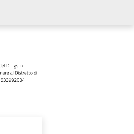
el D. Lgs. n.
nare al Distretto di
G: Z533992C34