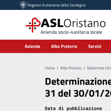
Vai ai contenuti
Regione Autonoma della Sardegna
Vai al menu di navigazione
Vai al footer
ASL
Oristano
Azienda socio-sanitaria locale
Submenu
Azienda
Albo Pretorio
Servizi
Home
/
Albo Pretorio
/
Determine Diri
Determinazione 
31 del 30/01/
Data di pubblicazione