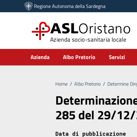
Vai ai contenuti
Regione Autonoma della Sardegna
Vai al menu di navigazione
Vai al footer
ASL
Oristano
Azienda socio-sanitaria locale
Submenu
Azienda
Albo Pretorio
Servizi
Home
/
Albo Pretorio
/
Determine Diri
Determinazione 
285 del 29/12
Data di pubblicazione