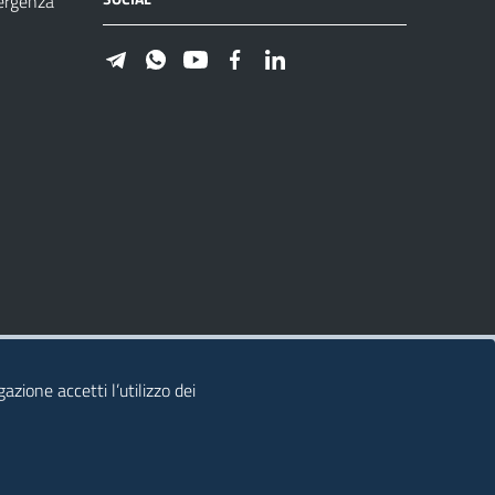
ergenza
azione accetti l’utilizzo dei
© 2026 Regione Autonoma della Sardegna